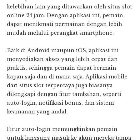
kelebihan lain yang ditawarkan oleh situs slot
online 24 jam. Dengan aplikasi ini, pemain
dapat menikmati permainan dengan lebih
mudah melalui perangkat smartphone.
Baik di Android maupun iOS, aplikasi ini
menyediakan akses yang lebih cepat dan
praktis, sehingga pemain dapat bermain
kapan saja dan di mana saja. Aplikasi mobile
dari situs slot terpercaya juga biasanya
dilengkapi dengan fitur tambahan, seperti
auto-login, notifikasi bonus, dan sistem
keamanan yang andal.
Fitur auto-login memungkinkan pemain
untuk langsung masuk ke akun mereka tanpa