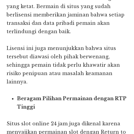
yang ketat. Bermain di situs yang sudah
berlisensi memberikan jaminan bahwa setiap
transaksi dan data pribadi pemain akan
terlindungi dengan baik.
Lisensi ini juga menunjukkan bahwa situs
tersebut diawasi oleh pihak berwenang,
sehingga pemain tidak perlu khawatir akan
risiko penipuan atau masalah keamanan
lainnya.
Beragam Pilihan Permainan dengan RTP
Tinggi
Situs slot online 24 jam juga dikenal karena
menyajikan permainan slot dengan Return to