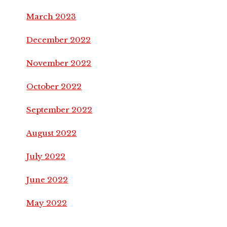
March 2023
December 2022
November 2022
October 2022
September 2022
August 2022
July 2022
June 2022
May 2022