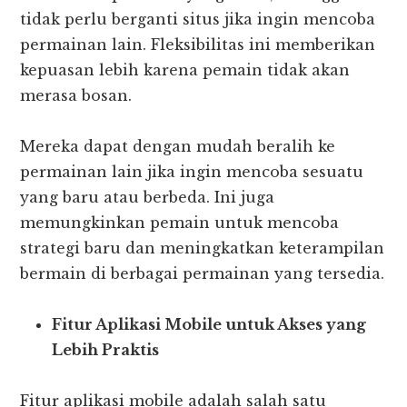
tidak perlu berganti situs jika ingin mencoba
permainan lain. Fleksibilitas ini memberikan
kepuasan lebih karena pemain tidak akan
merasa bosan.
Mereka dapat dengan mudah beralih ke
permainan lain jika ingin mencoba sesuatu
yang baru atau berbeda. Ini juga
memungkinkan pemain untuk mencoba
strategi baru dan meningkatkan keterampilan
bermain di berbagai permainan yang tersedia.
Fitur Aplikasi Mobile untuk Akses yang
Lebih Praktis
Fitur aplikasi mobile adalah salah satu