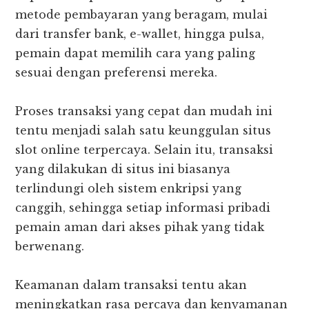
metode pembayaran yang beragam, mulai
dari transfer bank, e-wallet, hingga pulsa,
pemain dapat memilih cara yang paling
sesuai dengan preferensi mereka.
Proses transaksi yang cepat dan mudah ini
tentu menjadi salah satu keunggulan situs
slot online terpercaya. Selain itu, transaksi
yang dilakukan di situs ini biasanya
terlindungi oleh sistem enkripsi yang
canggih, sehingga setiap informasi pribadi
pemain aman dari akses pihak yang tidak
berwenang.
Keamanan dalam transaksi tentu akan
meningkatkan rasa percaya dan kenyamanan