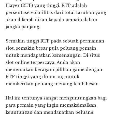
Player (RTP) yang tinggi. RTP adalah
persentase volatilitas dari total taruhan yang
akan dikembalikan kepada pemain dalam
jangka panjang.
Semakin tinggi RTP pada sebuah permainan
slot, semakin besar pula peluang pemain
untuk mendapatkan kemenangan. Di situs
slot online terpercaya, Anda akan
menemukan beragam pilihan game dengan
RTP tinggi yang dirancang untuk
memberikan peluang menang lebih besar.
Hal ini tentunya sangat menguntungkan bagi
para pemain yang ingin memaksimalkan
keuntungan dan mendapatkan peluang